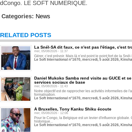
dCongo. LE SOFT NUMERIQUE.
Categories:
News
RELATED POSTS
La Snél-SA dit faux, ce n'est pas l'étiage, c'est
mer, 05/08/2026 - 11:37
Gérer, c’est prévoir. Mais là n’est point le point fort de la Sn
Le Soft International n°1670, mercredi, 5 août 2026, Kinsh
Daniel Mukoko Samba rend visite au GUCE et se
services sociaux de base
mer, 05/08/2026 - 11:43
Notre objectif est de rapprocher les activités informelles de l'
formalisation.
Le Soft International n°1670, mercredi, 5 août 2026, Kinsh
À Bruxelles, Tony Kanku Shiku écoute
mer, 05/08/2026 - 12:06
Pour le Congo, la Belgique est un levier d'influence globale. O
historique...
Le Soft International n°1670, mercredi, 5 août 2026, Kinsh