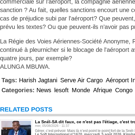
commerciale sur l’aéroport, la compagnie aérienne
sanction ? Au fait, quelles sanctions encourt une
cas de préjudice subi par l'aéroport? Que peuvent,
prévu les textes? Ou que peuvent-ils n’avoir pas p
La Régie des Voies Aériennes-Société Anonyme, R
continué à pleurnicher si le blocage de l'aéroport a
quatre jours, par exemple?
ALUNGA MBUWA.
Tags:
Harish Jagtani
Serve Air Cargo
Aéroport In
Categories:
News
lesoft
Monde
Afrique
Congo
RELATED POSTS
La Snél-SA dit faux, ce n'est pas l'étiage, c'est
mer, 05/08/2026 - 11:37
Gérer, c’est prévoir. Mais là n’est point le point fort de la Sn
Le Soft International n°1670, mercredi, 5 août 2026, Kinsh