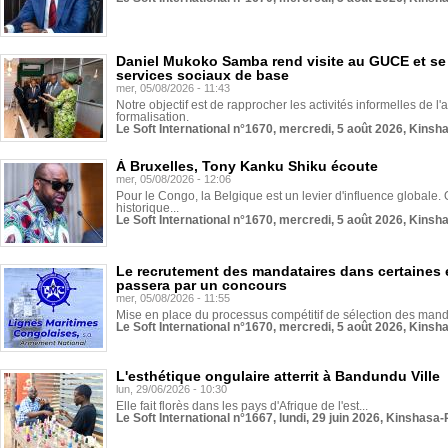
Daniel Mukoko Samba rend visite au GUCE et se
services sociaux de base
mer, 05/08/2026 - 11:43
Notre objectif est de rapprocher les activités informelles de l'
formalisation.
Le Soft International n°1670, mercredi, 5 août 2026, Kinsh
À Bruxelles, Tony Kanku Shiku écoute
mer, 05/08/2026 - 12:06
Pour le Congo, la Belgique est un levier d'influence globale. O
historique...
Le Soft International n°1670, mercredi, 5 août 2026, Kinsh
Le recrutement des mandataires dans certaines 
passera par un concours
mer, 05/08/2026 - 11:55
Mise en place du processus compétitif de sélection des manda
Le Soft International n°1670, mercredi, 5 août 2026, Kinsh
L'esthétique ongulaire atterrit à Bandundu Ville
lun, 29/06/2026 - 10:30
Elle fait florès dans les pays d'Afrique de l'est...
Le Soft International n°1667, lundi, 29 juin 2026, Kinshasa-