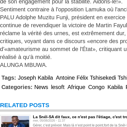
de son engagement pour la stabilité. Aidons-le!».
Sentiment contraire à l’opposition Lamuka où l’anc
PALU Adolphe Muzitu Funji, président en exercic
continue de revendiquer la victoire de Martin Fayulu
réclame la vérité des urnes, est extrêmement dur
critiques, voyant dans ce discours «encore des p
d’«amateurisme au sommet de l’État», critiquant u
réalisé à qu’à moitié.
ALUNGA MBUWA.
Tags:
Joseph Kabila
Antoine Félix Tshisekedi Ts
Categories:
News
lesoft
Afrique
Congo
Kabila
RELATED POSTS
La Snél-SA dit faux, ce n'est pas l'étiage, c'est
mer, 05/08/2026 - 11:37
Gérer, c’est prévoir. Mais là n’est point le point fort de la Sn