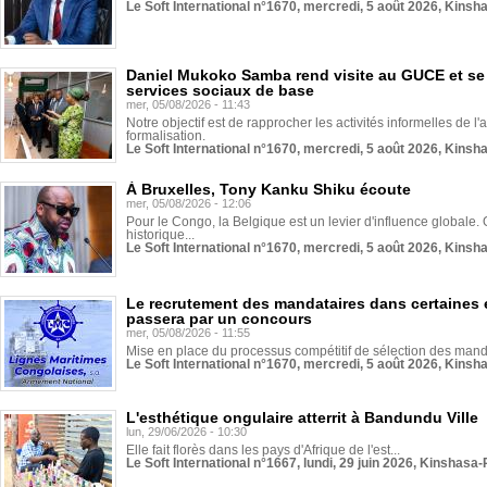
Le Soft International n°1670, mercredi, 5 août 2026, Kinsh
Daniel Mukoko Samba rend visite au GUCE et se
services sociaux de base
mer, 05/08/2026 - 11:43
Notre objectif est de rapprocher les activités informelles de l'
formalisation.
Le Soft International n°1670, mercredi, 5 août 2026, Kinsh
À Bruxelles, Tony Kanku Shiku écoute
mer, 05/08/2026 - 12:06
Pour le Congo, la Belgique est un levier d'influence globale. O
historique...
Le Soft International n°1670, mercredi, 5 août 2026, Kinsh
Le recrutement des mandataires dans certaines 
passera par un concours
mer, 05/08/2026 - 11:55
Mise en place du processus compétitif de sélection des manda
Le Soft International n°1670, mercredi, 5 août 2026, Kinsh
L'esthétique ongulaire atterrit à Bandundu Ville
lun, 29/06/2026 - 10:30
Elle fait florès dans les pays d'Afrique de l'est...
Le Soft International n°1667, lundi, 29 juin 2026, Kinshasa-