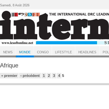
Aller au contenu principal
Samedi, 8 Août 2026
NEWS
MONDE
CONGO
LIFESTYLE
HEADLINES
POL
ACCUEIL
MONDE
Afrique
Pages
« premier
‹ précédent
1
2
3
4
5