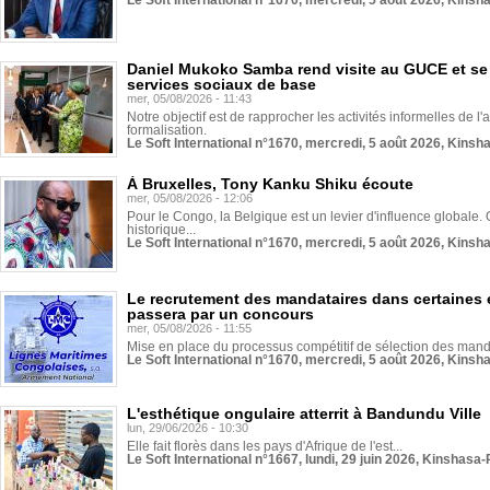
Le Soft International n°1670, mercredi, 5 août 2026, Kinsh
Daniel Mukoko Samba rend visite au GUCE et se
services sociaux de base
mer, 05/08/2026 - 11:43
Notre objectif est de rapprocher les activités informelles de l'
formalisation.
Le Soft International n°1670, mercredi, 5 août 2026, Kinsh
À Bruxelles, Tony Kanku Shiku écoute
mer, 05/08/2026 - 12:06
Pour le Congo, la Belgique est un levier d'influence globale. O
historique...
Le Soft International n°1670, mercredi, 5 août 2026, Kinsh
Le recrutement des mandataires dans certaines 
passera par un concours
mer, 05/08/2026 - 11:55
Mise en place du processus compétitif de sélection des manda
Le Soft International n°1670, mercredi, 5 août 2026, Kinsh
L'esthétique ongulaire atterrit à Bandundu Ville
lun, 29/06/2026 - 10:30
Elle fait florès dans les pays d'Afrique de l'est...
Le Soft International n°1667, lundi, 29 juin 2026, Kinshasa-