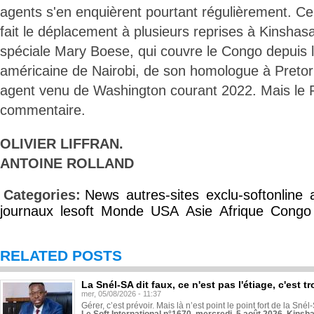
agents s'en enquièrent pourtant régulièrement. Cer
fait le déplacement à plusieurs reprises à Kinshasa
spéciale Mary Boese, qui couvre le Congo depuis
américaine de Nairobi, de son homologue à Pretori
agent venu de Washington courant 2022. Mais le FB
commentaire.
OLIVIER LIFFRAN.
ANTOINE ROLLAND
Categories:
News
autres-sites
exclu-softonline
journaux
lesoft
Monde
USA
Asie
Afrique
Congo
RELATED POSTS
La Snél-SA dit faux, ce n'est pas l'étiage, c'est
mer, 05/08/2026 - 11:37
Gérer, c’est prévoir. Mais là n’est point le point fort de la Sn