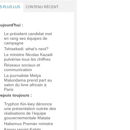
S PLUS LUS
CONTENU RÉCENT
ujourd'hui :
Le président candidat met
en rang ses équipes de
campagne
Tshisekedi: what’s next?
Le ministre Nicolas Kazadi
pulvérise tous les chiffres
Réseaux sociaux et
communication
La journaliste Melya
Malundama prend part au
salon du livre africain à
Paris
epuis toujours :
Tryphon Kin-kiey dénonce
une présentation outrée des
réalisations de l’équipe
gouvernementale Matata
Habemus Premier ministre
Kengo rejoint Kabila