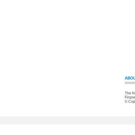
ABOU
The Ne
Finpre
© Copy