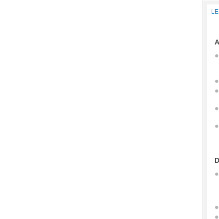
LE
A
D