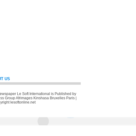
T US
wspaper Le Soft International is Published by
ss Group Afrimages Kinshasa Bruxelles Paris |
right lesoftonline.net