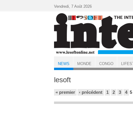
Aller au contenu principal
Vendredi, 7 Août 2026
NEWS
MONDE
CONGO
LIFES
ACCUEIL
NEWS
lesoft
Pages
« premier
‹ précédent
1
2
3
4
5