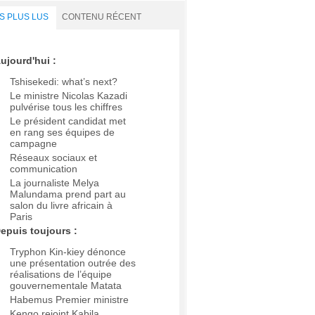
S PLUS LUS
CONTENU RÉCENT
ujourd'hui :
Tshisekedi: what’s next?
Le ministre Nicolas Kazadi
pulvérise tous les chiffres
Le président candidat met
en rang ses équipes de
campagne
Réseaux sociaux et
communication
La journaliste Melya
Malundama prend part au
salon du livre africain à
Paris
epuis toujours :
Tryphon Kin-kiey dénonce
une présentation outrée des
réalisations de l’équipe
gouvernementale Matata
Habemus Premier ministre
Kengo rejoint Kabila