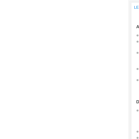
LE
A
D