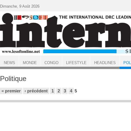
Aller au contenu principal
Dimanche, 9 Août 2026
NEWS
MONDE
CONGO
LIFESTYLE
HEADLINES
POL
ACCUEIL
Politique
Pages
« premier
‹ précédent
1
2
3
4
5