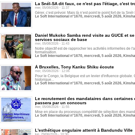
La Snél-SA dit faux, ce n'est pas l'étiage, c'est
mer, 05/08/2026 - 11:37
Gérer, c’est prévoir. Mais là n’est point le point fort de la Sn
Le Soft International n°1670, mercredi, 5 août 2026, Kinsh
Daniel Mukoko Samba rend visite au GUCE et se
services sociaux de base
mer, 05/08/2026 - 11:43
Notre objectif est de rapprocher les activités informelles de l'
formalisation.
Le Soft International n°1670, mercredi, 5 août 2026, Kinsh
À Bruxelles, Tony Kanku Shiku écoute
mer, 05/08/2026 - 12:06
Pour le Congo, la Belgique est un levier d'influence globale. O
historique...
Le Soft International n°1670, mercredi, 5 août 2026, Kinsh
Le recrutement des mandataires dans certaines 
passera par un concours
mer, 05/08/2026 - 11:55
Mise en place du processus compétitif de sélection des manda
Le Soft International n°1670, mercredi, 5 août 2026, Kinsh
L'esthétique ongulaire atterrit à Bandundu Ville
lun, 29/06/2026 - 10:30