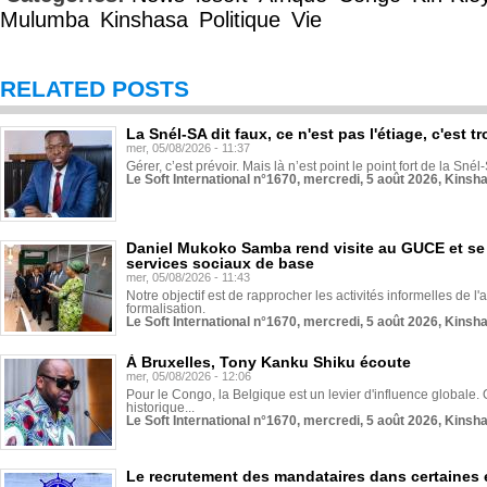
Mulumba
Kinshasa
Politique
Vie
RELATED POSTS
La Snél-SA dit faux, ce n'est pas l'étiage, c'est
mer, 05/08/2026 - 11:37
Gérer, c’est prévoir. Mais là n’est point le point fort de la Sn
Le Soft International n°1670, mercredi, 5 août 2026, Kinsh
Daniel Mukoko Samba rend visite au GUCE et se
services sociaux de base
mer, 05/08/2026 - 11:43
Notre objectif est de rapprocher les activités informelles de l'
formalisation.
Le Soft International n°1670, mercredi, 5 août 2026, Kinsh
À Bruxelles, Tony Kanku Shiku écoute
mer, 05/08/2026 - 12:06
Pour le Congo, la Belgique est un levier d'influence globale. O
historique...
Le Soft International n°1670, mercredi, 5 août 2026, Kinsh
Le recrutement des mandataires dans certaines 