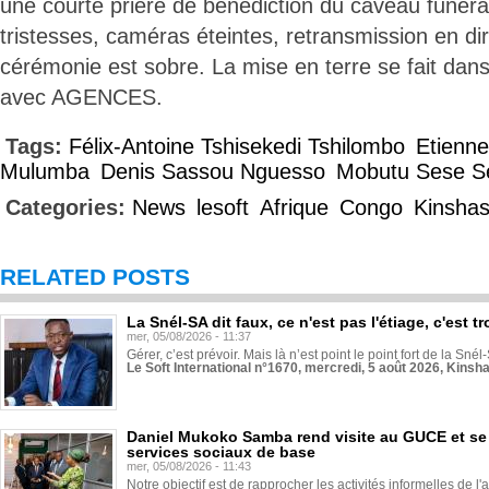
une courte prière de bénédiction du caveau funérai
tristesses, caméras éteintes, retransmission en di
cérémonie est sobre. La mise en terre se fait dans l’
avec AGENCES.
Tags:
Félix-Antoine Tshisekedi Tshilombo
Etienne
Mulumba
Denis Sassou Nguesso
Mobutu Sese S
Categories:
News
lesoft
Afrique
Congo
Kinsha
RELATED POSTS
La Snél-SA dit faux, ce n'est pas l'étiage, c'est
mer, 05/08/2026 - 11:37
Gérer, c’est prévoir. Mais là n’est point le point fort de la Sn
Le Soft International n°1670, mercredi, 5 août 2026, Kinsh
Daniel Mukoko Samba rend visite au GUCE et se
services sociaux de base
mer, 05/08/2026 - 11:43
Notre objectif est de rapprocher les activités informelles de l'