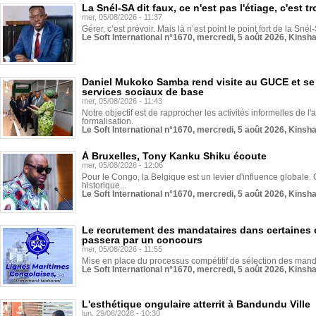
La Snél-SA dit faux, ce n'est pas l'étiage, c'est
mer, 05/08/2026 - 11:37
Gérer, c’est prévoir. Mais là n’est point le point fort de la Sn
Le Soft International n°1670, mercredi, 5 août 2026, Kinsh
Daniel Mukoko Samba rend visite au GUCE et se
services sociaux de base
mer, 05/08/2026 - 11:43
Notre objectif est de rapprocher les activités informelles de l'
formalisation.
Le Soft International n°1670, mercredi, 5 août 2026, Kinsh
À Bruxelles, Tony Kanku Shiku écoute
mer, 05/08/2026 - 12:06
Pour le Congo, la Belgique est un levier d'influence globale. O
historique...
Le Soft International n°1670, mercredi, 5 août 2026, Kinsh
Le recrutement des mandataires dans certaines 
passera par un concours
mer, 05/08/2026 - 11:55
Mise en place du processus compétitif de sélection des manda
Le Soft International n°1670, mercredi, 5 août 2026, Kinsh
L'esthétique ongulaire atterrit à Bandundu Ville
lun, 29/06/2026 - 10:30