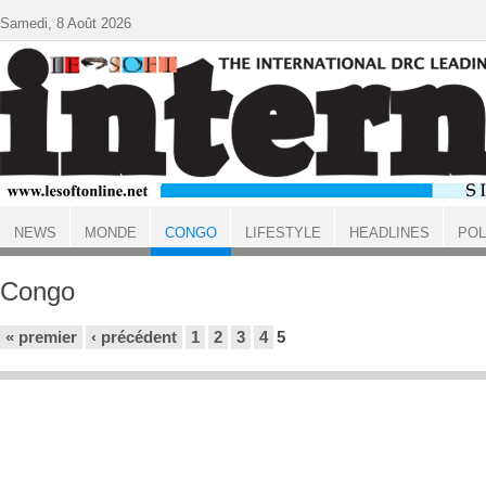
Aller au contenu principal
Samedi, 8 Août 2026
NEWS
MONDE
CONGO
LIFESTYLE
HEADLINES
POL
ACCUEIL
Congo
Pages
« premier
‹ précédent
1
2
3
4
5